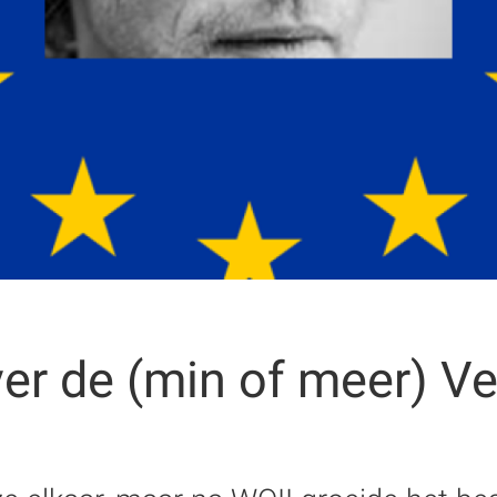
er de (min of meer) Ve