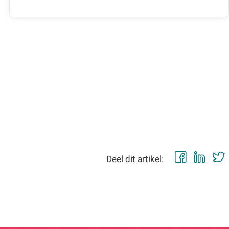
Faceb
Lin
Deel dit artikel: