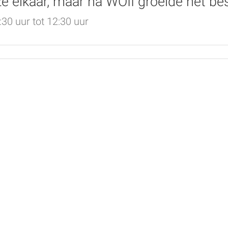
 elkaar, maar na WOII groeide het bese
0 uur tot 12:30 uur