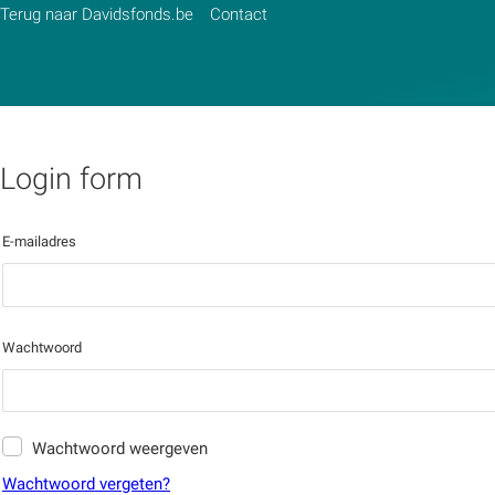
Terug naar Davidsfonds.be
Contact
Login form
Zoek:
Zoeken
E-mailadres
Wachtwoord
Wachtwoord weergeven
Wachtwoord vergeten?