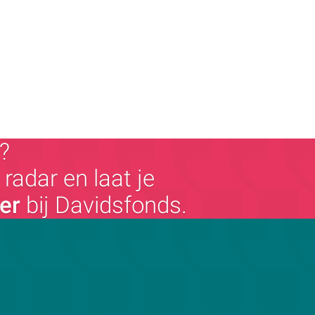
?
radar en laat je
ger
bij Davidsfonds.