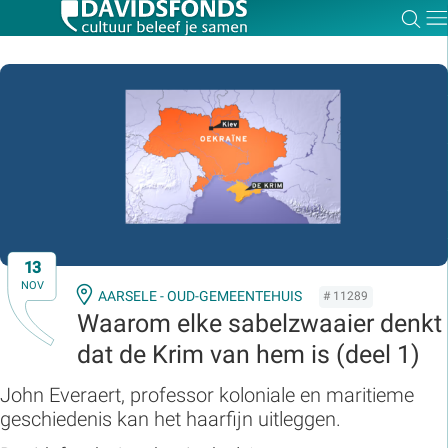
Zoe
Dir
Zoek:
Zoeken
13
NOV
AARSELE - OUD-GEMEENTEHUIS
# 11289
Waarom elke sabelzwaaier denkt
dat de Krim van hem is (deel 1)
John Everaert, professor koloniale en maritieme
geschiedenis kan het haarfijn uitleggen.